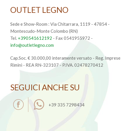
OUTLET LEGNO
Sede e Show-Room :
Via Chitarrara, 1119
-
47854
-
Montescudo-Monte Colombo
(RN)
Tel.
+390541612192
- Fax 0541955972 -
info@outletlegno.com
Cap.Soc. € 30.000,00 interamente versato - Reg. Imprese
Rimini - REA RN-323107 - P.IVA. 02478270412
SEGUICI ANCHE SU
+39 335 7298434