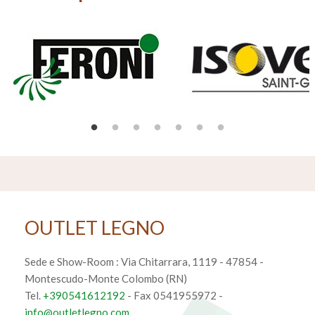
OUTLET LEGNO
Sede e Show-Room :
Via Chitarrara, 1119
-
47854
-
Montescudo-Monte Colombo
(RN)
Tel.
+390541612192
- Fax 0541955972 -
info@outletlegno.com